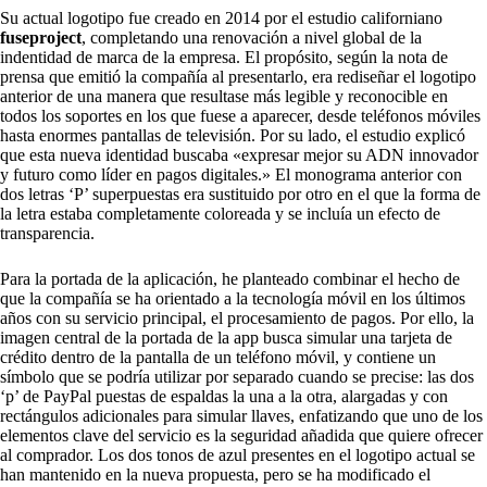
Su actual logotipo fue creado en 2014 por el estudio californiano
fuseproject
, completando una renovación a nivel global de la
indentidad de marca de la empresa. El propósito, según la nota de
prensa que emitió la compañía al presentarlo, era rediseñar el logotipo
anterior de una manera que resultase más legible y reconocible en
todos los soportes en los que fuese a aparecer, desde teléfonos móviles
hasta enormes pantallas de televisión. Por su lado, el estudio explicó
que esta nueva identidad buscaba «expresar mejor su ADN innovador
y futuro como líder en pagos digitales.» El monograma anterior con
dos letras ‘P’ superpuestas era sustituido por otro en el que la forma de
la letra estaba completamente coloreada y se incluía un efecto de
transparencia.
Para la portada de la aplicación, he planteado combinar el hecho de
que la compañía se ha orientado a la tecnología móvil en los últimos
años con su servicio principal, el procesamiento de pagos. Por ello, la
imagen central de la portada de la app busca simular una tarjeta de
crédito dentro de la pantalla de un teléfono móvil, y contiene un
símbolo que se podría utilizar por separado cuando se precise: las dos
‘p’ de PayPal puestas de espaldas la una a la otra, alargadas y con
rectángulos adicionales para simular llaves, enfatizando que uno de los
elementos clave del servicio es la seguridad añadida que quiere ofrecer
al comprador. Los dos tonos de azul presentes en el logotipo actual se
han mantenido en la nueva propuesta, pero se ha modificado el