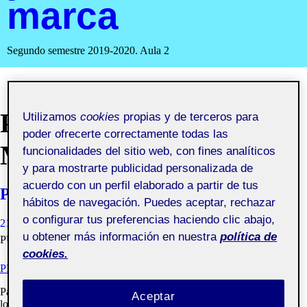
marca
Segundo semestre 2019-2020. Aula 2
PEC 2. REDISEÑO DE
Utilizamos
cookies
propias y de terceros para
poder ofrecerte correctamente todas las
MARCAS
funcionalidades del sitio web, con fines analíticos
y para mostrarte publicidad personalizada de
acuerdo con un perfil elaborado a partir de tus
Prueba PEC2
hábitos de navegación. Puedes aceptar, rechazar
o configurar tus preferencias haciendo clic abajo,
21 MARZO, 2020
EFRAÍM GARCÍA CRESPO
VISIBILIDAD:
u obtener más información en nuestra
política de
PÚBLICA
cookies.
PEC 2. REDISEÑO DE MARCAS
Para esta propuesta he optado por concentrarme únicamente en el
Aceptar
logotipo e integrar en él el concepto de la llave con el que había