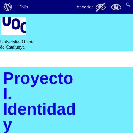
Acerca
44
38
+ Folio
Acceder
de
Saltar
al
WordPress
contenido
Universitat Oberta
de Catalunya
Proyecto
I.
Identidad
y