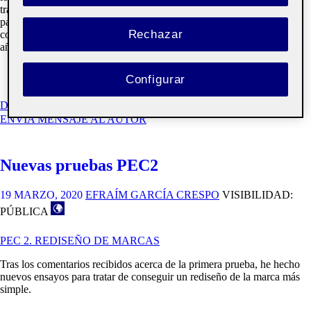
trabajado en pruebas anteriores como representación de la idea de
pagos seguros que ofrece PayPal. Así, la primera ‘p’ del nombre de la
Rechazar
compañía es alargada con un rectángulo del mismo color, al que se
añaden lateralmente dos más para completar la forma de la llave.
Configurar
EN
DEBATE
PRUEBA
ENVÍA MENSAJE AL AUTOR
PEC2
Nuevas pruebas PEC2
19 MARZO, 2020
EFRAÍM GARCÍA CRESPO
VISIBILIDAD:
PÚBLICA
PEC 2. REDISEÑO DE MARCAS
Tras los comentarios recibidos acerca de la primera prueba, he hecho
nuevos ensayos para tratar de conseguir un rediseño de la marca más
simple.