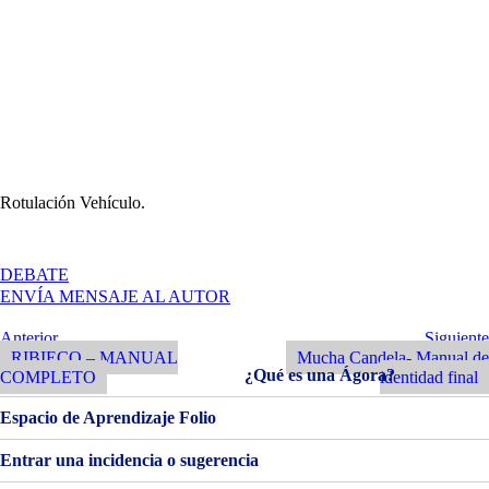
Rotulación Vehículo.
EN
DEBATE
SHOCKS!
ENVÍA MENSAJE AL AUTOR
FINAL.
Navegación
Entrada
Siguiente
Anterior
Siguiente
Anterior
Entrada
RIBIECO – MANUAL
Mucha Candela- Manual de
de
¿Qué es una Ágora?
COMPLETO
identidad final
entradas
Espacio de Aprendizaje Folio
Entrar una incidencia o sugerencia