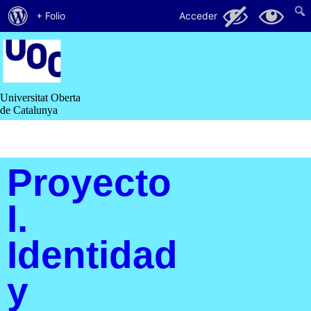
Acerca
44
38
+ Folio
Acceder
de
Saltar
al
WordPress
contenido
Universitat Oberta
de Catalunya
Proyecto
I.
Identidad
y