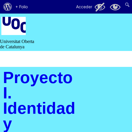
Acerca
44
38
+ Folio
Acceder
de
Saltar
al
WordPress
contenido
Universitat Oberta
de Catalunya
Proyecto
I.
Identidad
y