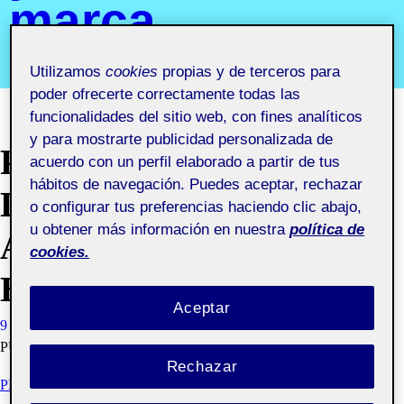
marca
Segundo semestre 2019-2020. Aula 2
Utilizamos
cookies
propias y de terceros para
poder ofrecerte correctamente todas las
funcionalidades del sitio web, con fines analíticos
y para mostrarte publicidad personalizada de
PEC3.3 DESARROLLO
acuerdo con un perfil elaborado a partir de tus
hábitos de navegación. Puedes aceptar, rechazar
DE LAS
o configurar tus preferencias haciendo clic abajo,
u obtener más información en nuestra
política de
APLICACIONES
cookies.
BÁSICAS
Aceptar
9 JUNIO, 2020
ADRIÁN HEREDIA POZO
VISIBILIDAD:
PÚBLICA
Rechazar
PEC 3.3. DESARROLLO DE LAS APLICACIONES BÁSICAS