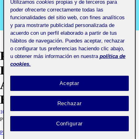
marca
Utilizamos
cookies
propias y de terceros para
poder ofrecerte correctamente todas las
funcionalidades del sitio web, con fines analíticos
Segundo semestre 2019-2020. Aula 2
y para mostrarte publicidad personalizada de
acuerdo con un perfil elaborado a partir de tus
hábitos de navegación. Puedes aceptar, rechazar
o configurar tus preferencias haciendo clic abajo,
PEC 3.3 DESARROLLO
u obtener más información en nuestra
política de
cookies.
DE LAS
APLICACIONES
Aceptar
BÁSICAS
Rechazar
10 JUNIO, 2020
ALBA MUÑOZ GARCÍA
VISIBILIDAD:
PÚBLICA
Configurar
PEC 3.3. DESARROLLO DE LAS APLICACIONES BÁSICAS