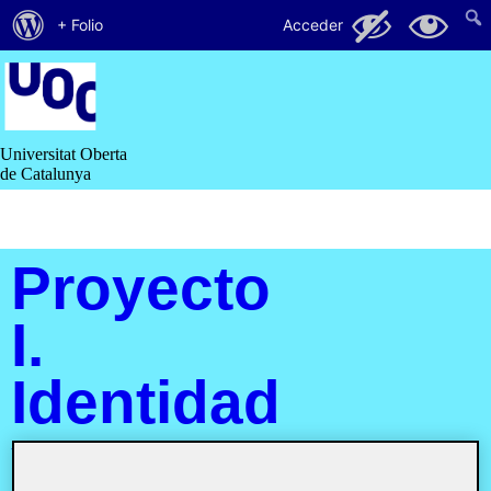
Acerca
44
38
+ Folio
Acceder
de
Saltar
al
WordPress
contenido
Universitat Oberta
de Catalunya
Proyecto
I.
Identidad
y